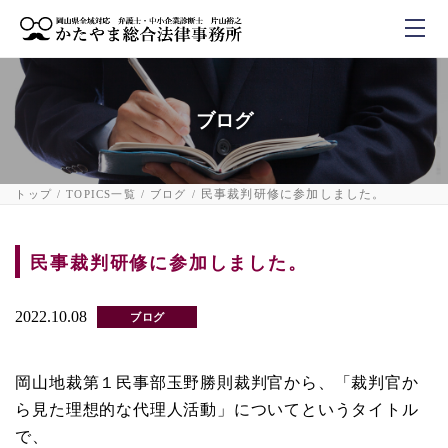
ブログ
民事裁判研修に参加しました。
トップ
TOPICS一覧
ブログ
民事裁判研修に参加しました。
2022.10.08
ブログ
岡山地裁第１民事部玉野勝則裁判官から、「裁判官か
ら見た理想的な代理人活動」についてというタイトル
で、