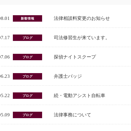
08.01
法律相談料変更のお知らせ
新着情報
07.17
司法修習生が来ています。
ブログ
07.06
探偵ナイトスクープ
ブログ
06.23
弁護士バッジ
ブログ
05.22
続・電動アシスト自転車
ブログ
05.09
法律事務について
ブログ